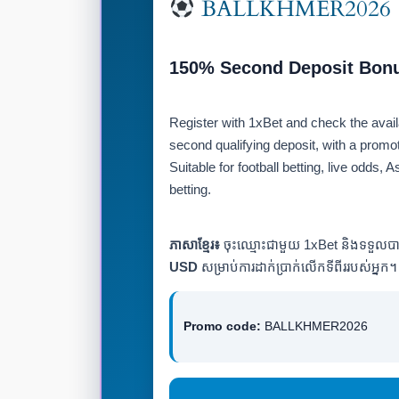
BALLKHMER2026
150% Second Deposit Bonu
Register with 1xBet and check the avai
second qualifying deposit, with a promot
Suitable for football betting, live odds,
betting.
ភាសាខ្មែរ៖
ចុះឈ្មោះជាមួយ 1xBet និងទទួល
USD
សម្រាប់ការដាក់ប្រាក់លើកទីពីររបស់អ្នក។
Promo code:
BALLKHMER2026