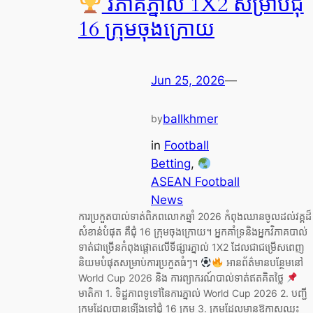
វិភាគភ្នាល់ 1X2 សម្រាប់ជុំ
16 ក្រុមចុងក្រោយ
Jun 25, 2026
—
ballkhmer
by
in
Football
Betting
, 
ASEAN Football
News
ការប្រកួតបាល់ទាត់ពិភពលោកឆ្នាំ 2026 កំពុងឈានចូលដល់វគ្គដ៏
សំខាន់បំផុត គឺជុំ 16 ក្រុមចុងក្រោយ។ អ្នកគាំទ្រនិងអ្នកវិភាគបាល់
ទាត់ជាច្រើនកំពុងផ្តោតលើទីផ្សារភ្នាល់ 1X2 ដែលជាជម្រើសពេញ
និយមបំផុតសម្រាប់ការប្រកួតធំៗ។
អានព័ត៌មានបន្ថែមនៅ
World Cup 2026 និង ការព្យាករណ៍បាល់ទាត់ឥតគិតថ្លៃ
មាតិកា 1. ទិដ្ឋភាពទូទៅនៃការភ្នាល់ World Cup 2026 2. បញ្ជី
ក្រុមដែលបានឡើងទៅជុំ 16 ក្រុម 3. ក្រុមដែលមានឱកាសឈ្នះ