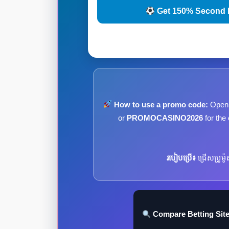
Get 150% Second 
How to use a promo code:
Open t
or
PROMOCASINO2026
for the
របៀបប្រើ៖
ជ្រើសប្រូ
Compare Betting Sit