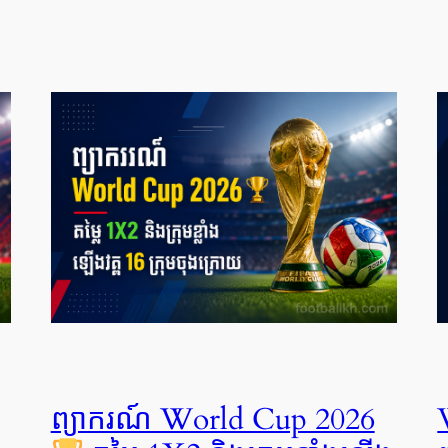
ព្យាករណ៍ World Cup 2026