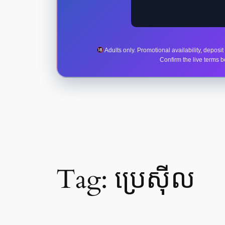
Adults only. Promotional availability, depos
Confirm the live terms b
Tag:
ប្រេស៊ីល