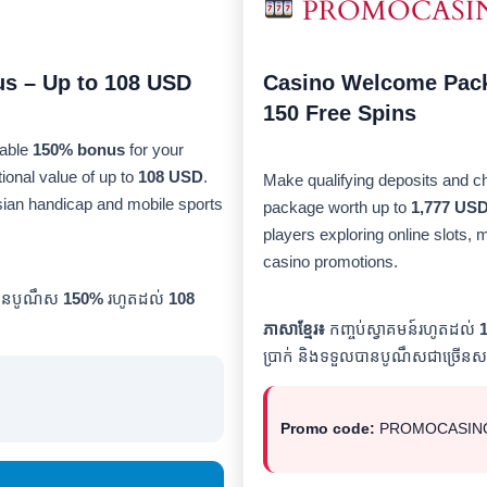
PROMOCASIN
s – Up to 108 USD
Casino Welcome Pack
150 Free Spins
lable
150% bonus
for your
ional value of up to
108 USD
.
Make qualifying deposits and c
 Asian handicap and mobile sports
package worth up to
1,777 US
players exploring online slots,
casino promotions.
បានបូណឹស
150%
រហូតដល់
108
ភាសាខ្មែរ៖
កញ្ចប់ស្វាគមន៍រហូតដល់
ប្រាក់ និងទទួលបានបូណឹសជាច្រើនសម
Promo code:
PROMOCASIN