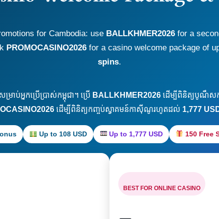
romotions for Cambodia: use
BALLKHMER2026
for a secon
ck
PROMOCASINO2026
for a casino welcome package of u
spins
.
្រាប់អ្នកប្រើប្រាស់កម្ពុជា។ ប្រើ
BALLKHMER2026
ដើម្បីពិនិត្យបូណឹស
OCASINO2026
ដើម្បីពិនិត្យកញ្ចប់ស្វាគមន៍កាស៊ីណូរហូតដល់
1,777 USD
Bonus
Up to 108 USD
Up to 1,777 USD
150 Free 
BEST FOR ONLINE CASINO