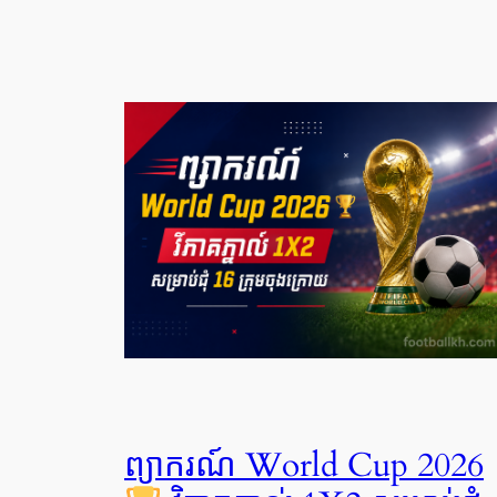
ព្យាករណ៍ World Cup 2026