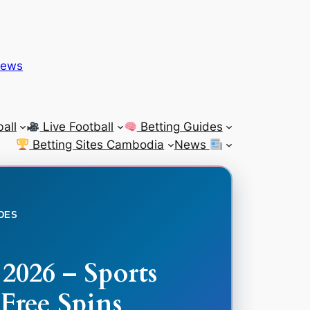
News
all
Live Football
Betting Guides
Betting Sites Cambodia
News
ODES
026 – Sports
Free Spins