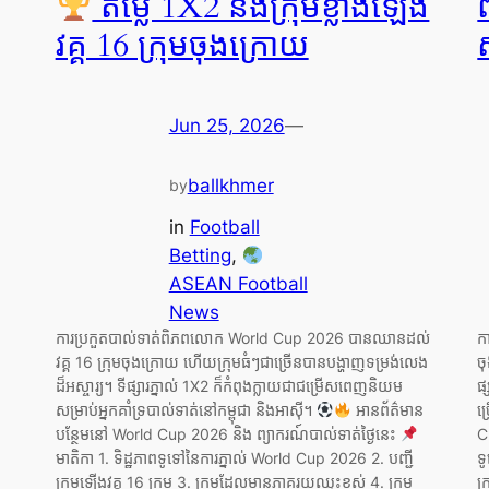
តម្លៃ 1X2 និងក្រុមខ្លាំងឡើង
វគ្គ 16 ក្រុមចុងក្រោយ
Jun 25, 2026
—
ballkhmer
by
in
Football
Betting
, 
ASEAN Football
News
ការប្រកួតបាល់ទាត់ពិភពលោក World Cup 2026 បានឈានដល់
ក
វគ្គ 16 ក្រុមចុងក្រោយ ហើយក្រុមធំៗជាច្រើនបានបង្ហាញទម្រង់លេង
ច
ដ៏អស្ចារ្យ។ ទីផ្សារភ្នាល់ 1X2 ក៏កំពុងក្លាយជាជម្រើសពេញនិយម
ផ្
សម្រាប់អ្នកគាំទ្របាល់ទាត់នៅកម្ពុជា និងអាស៊ី។
អានព័ត៌មាន
ច
បន្ថែមនៅ World Cup 2026 និង ព្យាករណ៍បាល់ទាត់ថ្ងៃនេះ
C
មាតិកា 1. ទិដ្ឋភាពទូទៅនៃការភ្នាល់ World Cup 2026 2. បញ្ជី
ទ
ក្រុមឡើងវគ្គ 16 ក្រុម 3. ក្រុមដែលមានភាគរយឈ្នះខ្ពស់ 4. ក្រុម
ក