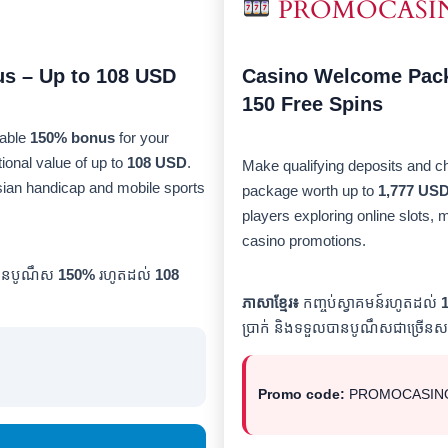
PROMOCASIN
s – Up to 108 USD
Casino Welcome Pack
150 Free Spins
lable
150% bonus
for your
ional value of up to
108 USD
.
Make qualifying deposits and c
 Asian handicap and mobile sports
package worth up to
1,777 US
players exploring online slots,
casino promotions.
បានបូណឹស
150%
រហូតដល់
108
ភាសាខ្មែរ៖
កញ្ចប់ស្វាគមន៍រហូតដល់
ប្រាក់ និងទទួលបានបូណឹសជាច្រើនសម
Promo code:
PROMOCASIN