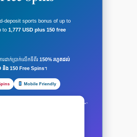
d-deposit sports bonus of up to
p to
1,777 USD plus 150 free
ការដាក់ប្រាក់លើកទីពីរ
150% រហូតដល់
 និង 150 Free Spins
។
Spins
Mobile Friendly
“`