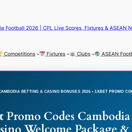
 Football 2026 | CPL Live Scores, Fixtures & ASEAN 
Competitions
Fixtures
Clubs
ASEAN Footb
AMBODIA BETTING & CASINO BONUSES 2026 • 1XBET PROMO C
t Promo Codes Cambodia 2
sino Welcome Package & 