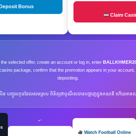
Deposit Bonus
Claim Casi
he selected offer, create an account or log in, enter
BALLKHMER20
 casino package, confirm that the promotion appears in your account,
depositing.
ម៉ូសិន បញ្ចូលកូដដែលសមស្រប ពិនិត្យថាបូណឹសបានបង្ហាញក្នុងគណនី ហើយអានលក្
“`
es
Watch Football Online