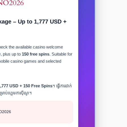
O2026
age – Up to 1,777 USD +
heck the available casino welcome
D
, plus up to
150 free spins
. Suitable for
 mobile casino games and selected
1,777 USD + 150 Free Spins
។ ធ្វើការដាក់
្រាប់ហ្គេមកាស៊ីណូ។
O2026